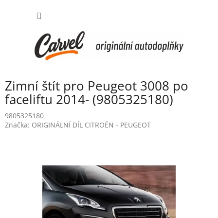
Přejít
NÁKUP
na
obsah
KOŠÍK
Zimní štít pro Peugeot 3008 po
faceliftu 2014- (9805325180)
9805325180
Značka:
ORIGINÁLNÍ DÍL CITROËN - PEUGEOT