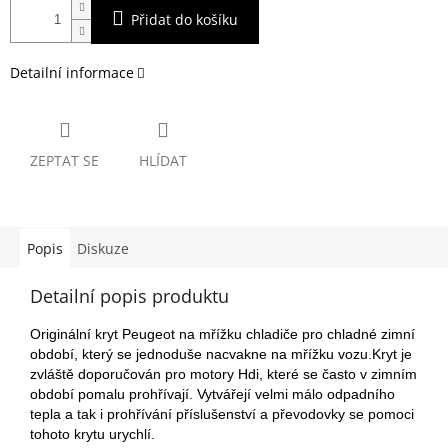
Přidat do košíku
Detailní informace
ZEPTAT SE
HLÍDAT
Popis
Diskuze
Detailní popis produktu
Originální kryt Peugeot na mřížku chladiče pro chladné zimní
období, který se jednoduše nacvakne na mřížku vozu.Kryt je
zvláště doporučován pro motory Hdi, které se často v zimním
období pomalu prohřívají. Vytvářejí velmi málo odpadního
tepla a tak i prohřívání příslušenství a převodovky se pomoci
tohoto krytu urychlí.