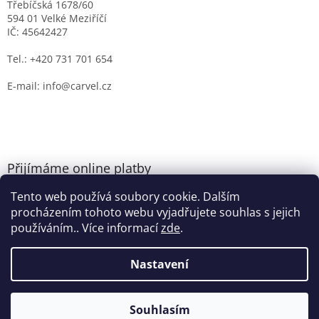
Třebíčská 1678/60
594 01 Velké Meziříčí
IČ: 45642427
Tel.: +420 731 701 654
E-mail: info@carvel.cz
Přijímáme online platby
Tento web používá soubory cookie. Dalším
procházením tohoto webu vyjadřujete souhlas s jejich
používáním.. Více informací
zde
.
Nastavení
Vytvořil Shoptet
Souhlasím
Copyright 2026
CARVEL.CZ
. Všechna práva vyhrazena.