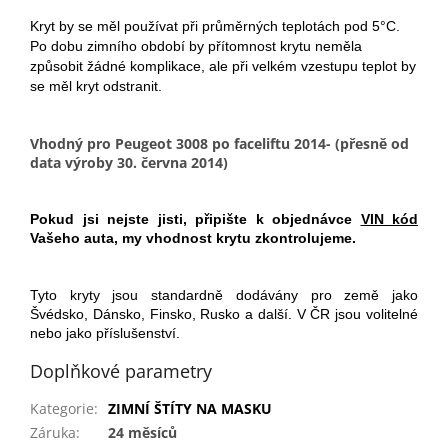
Kryt by se měl používat při průměrných teplotách pod 5°C.
Po dobu zimního období by přítomnost krytu neměla
způsobit žádné komplikace, ale při velkém vzestupu teplot by
se měl kryt odstranit.
Vhodný pro Peugeot 3008 po faceliftu 2014- (přesně od
data výroby 30. června 2014)
Pokud jsi nejste jisti, připište k objednávce
VIN kód
Vašeho auta, my vhodnost krytu zkontrolujeme.
Tyto kryty jsou standardně dodávány pro země jako
Švédsko, Dánsko, Finsko, Rusko a další. V ČR jsou volitelné
nebo jako příslušenství.
Doplňkové parametry
Kategorie
:
ZIMNÍ ŠTÍTY NA MASKU
Záruka
:
24 měsíců