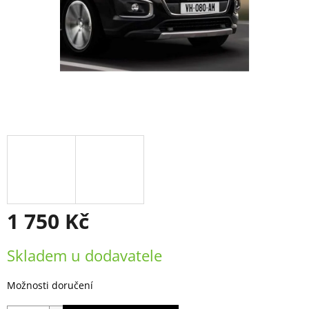
1 750 Kč
Měrná
Skladem u dodavatele
cena:
Možnosti doručení