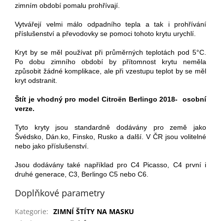
zimním období pomalu prohřívají.
Vytvářejí velmi málo odpadního tepla a tak i prohřívání
příslušenství a převodovky se pomoci tohoto krytu urychlí.
Kryt by se měl používat při průměrných teplotách pod 5°C.
Po dobu zimního období by přítomnost krytu neměla
způsobit žádné komplikace, ale při vzestupu teplot by se měl
kryt odstranit.
Štít je vhodný pro model Citroën Berlingo 2018- osobní
verze.
Tyto kryty jsou standardně dodávány pro země jako
Švédsko, Dán.ko, Finsko, Rusko a další. V ČR jsou volitelné
nebo jako příslušenství.
Jsou dodávány také například pro C4 Picasso, C4 první i
druhé generace, C3, Berlingo C5 nebo C6.
Doplňkové parametry
Kategorie
:
ZIMNÍ ŠTÍTY NA MASKU