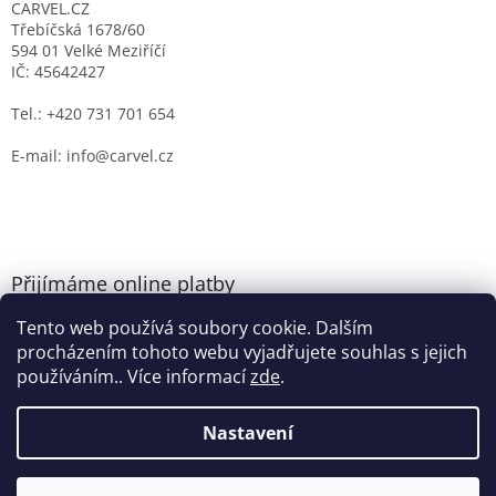
CARVEL.CZ
Třebíčská 1678/60
594 01 Velké Meziříčí
IČ: 45642427
Tel.: +420 731 701 654
E-mail: info@carvel.cz
Přijímáme online platby
Tento web používá soubory cookie. Dalším
procházením tohoto webu vyjadřujete souhlas s jejich
používáním.. Více informací
zde
.
Nastavení
Vytvořil Shoptet