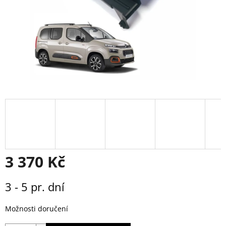
3 370 Kč
Měrná
3 - 5 pr. dní
cena:
Možnosti doručení