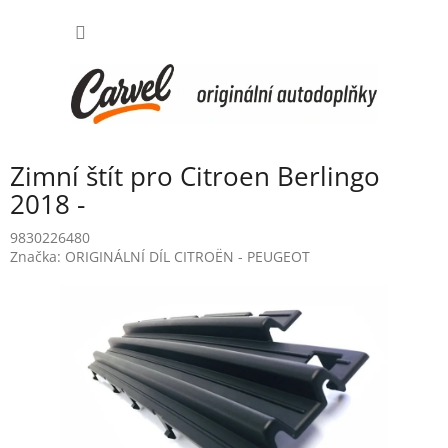
Přejít
NÁKUP
na
obsah
KOŠÍK
Zimní štít pro Citroen Berlingo
2018 -
9830226480
Značka:
ORIGINÁLNÍ DÍL CITROËN - PEUGEOT