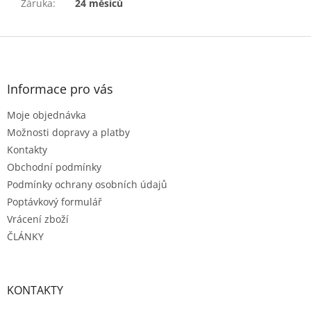
Záruka
:
24 měsíců
Z
á
p
a
Informace pro vás
t
Moje objednávka
í
Možnosti dopravy a platby
Kontakty
Obchodní podmínky
Podmínky ochrany osobních údajů
Poptávkový formulář
Vrácení zboží
ČLÁNKY
KONTAKTY