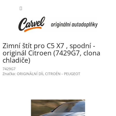
Přejít
NÁKUP
na
obsah
KOŠÍK
Zimní štít pro C5 X7 , spodní -
originál Citroen (7429G7, clona
chladiče)
7429G7
Značka:
ORIGINÁLNÍ DÍL CITROËN - PEUGEOT