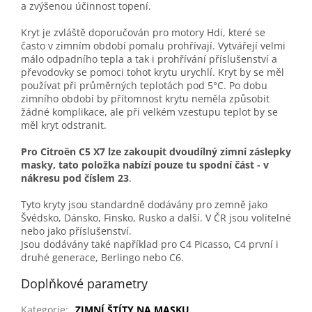
a zvýšenou účinnost topení.
Kryt je zvláště doporučován pro motory Hdi, které se
často v zimním období pomalu prohřívají. Vytvářejí velmi
málo odpadního tepla a tak i prohřívání příslušenství a
převodovky se pomoci tohot krytu urychlí. Kryt by se měl
používat při průměrných teplotách pod 5°C. Po dobu
zimního období by přítomnost krytu neměla způsobit
žádné komplikace, ale při velkém vzestupu teplot by se
měl kryt odstranit.
Pro Citroën C5 X7 lze zakoupit dvoudílný zimní záslepky
masky, tato položka nabízí pouze tu spodní část - v
nákresu pod číslem 23
.
Tyto kryty jsou standardně dodávány pro zemně jako
Švédsko, Dánsko, Finsko, Rusko a další. V ČR jsou volitelné
nebo jako příslušenství.
Jsou dodávány také například pro C4 Picasso, C4 první i
druhé generace, Berlingo nebo C6.
Doplňkové parametry
Kategorie
:
ZIMNÍ ŠTÍTY NA MASKU