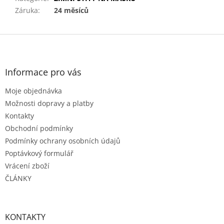
Záruka
:
24 měsíců
Z
á
p
a
Informace pro vás
t
Moje objednávka
í
Možnosti dopravy a platby
Kontakty
Obchodní podmínky
Podmínky ochrany osobních údajů
Poptávkový formulář
Vrácení zboží
ČLÁNKY
KONTAKTY