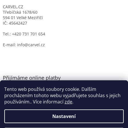
CARVEL.CZ
Třebíčská 1678/60
594 01 Velké Meziříčí
IČ: 45642427
Tel.: +420 731 701 654
E-mail: info@carvel.cz
Přijímáme online platby
Tento web používá soubory cookie. Dalším
procházením tohoto webu vyjadřujete souhlas s jejich
používáním.. Více informací
zde
.
Nastavení
Vytvořil Shoptet