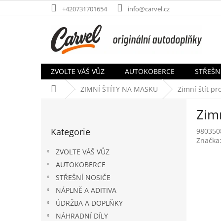
Přejít
+420731701654
info@carvel.cz
na
obsah
ZVOLTE VÁŠ VŮZ
AUTOKOBERCE
STŘEŠN
Domů
ZIMNÍ ŠTÍTY NA MASKU
Zimní štít pr
P
Zimn
o
Přeskočit
s
Kategorie
980350
kategorie
t
Značka
r
ZVOLTE VÁŠ VŮZ
a
AUTOKOBERCE
n
STŘEŠNÍ NOSIČE
n
í
NÁPLNĚ A ADITIVA
p
ÚDRŽBA A DOPLŇKY
a
NÁHRADNÍ DÍLY