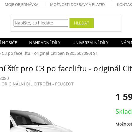
MOJE OBJEDNÁVKA
MOŽNOSTI DOPRAVY A PLATBY
KONTAK
HLEDAT
Í NOSIČE
NÁHRADNÍ DÍLY
UNIVERZÁLNÍ DÍLY
NÁPLN
o C3 po faceliftu - originál Citroen (9803508080) S1
í štít pro C3 po faceliftu - originál 
8080
:
ORIGINÁLNÍ DÍL CITROËN - PEUGEOT
1 5
Měrná
Skla
cena:
Možnost