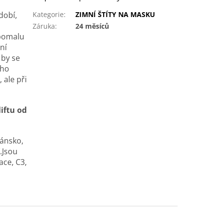
dobí,
Kategorie
:
ZIMNÍ ŠTÍTY NA MASKU
Záruka
:
24 měsíců
 pomalu
ní
 by se
ího
 ale při
iftu od
Dánsko,
.Jsou
ace, C3,