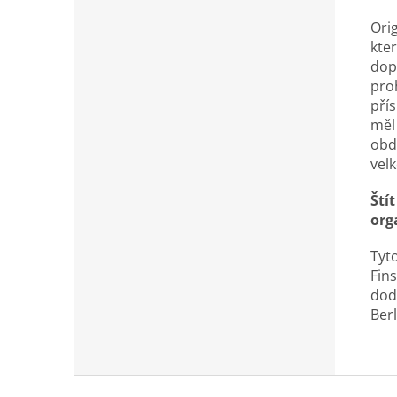
Ori
kte
dop
proh
pří
měl
obd
vel
Ští
org
Tyt
Fins
dod
Ber
Z