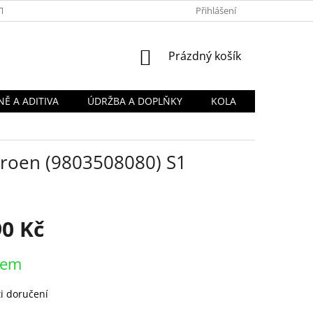
TY
OBCHODNÍ PODMÍNKY
PODMÍNKY OCHRANY OSOBNÍCH Ú
Přihlášení
NÁKUPNÍ
Prázdný košík
KOŠÍK
Ě A ADITIVA
ÚDRŽBA A DOPLŇKY
KOLA
Citroen (9803508080) S1
90 Kč
dem
i doručení