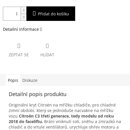
Přidat do košíku
Detailní informace
ZEPTAT SE
HLÍDAT
Popis
Diskuze
Detailní popis produktu
Originální kryt Citroën na mřížku chladiče, pro chladné
zimní období, který se jednoduše nacvakne na mřížku
vozu
Citroën C3 třetí generace, tedy modelu od roku
2018 do faceliftu.
Brání vniknutí soli, sněhu a zmrazků na
chladič a do vrtule ventilátorů, urychluje ohřev motoru a