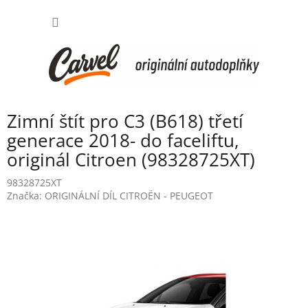
Přejít
NÁKUP
na
obsah
KOŠÍK
Zimní štít pro C3 (B618) třetí
generace 2018- do faceliftu,
originál Citroen (98328725XT)
98328725XT
Značka:
ORIGINÁLNÍ DÍL CITROËN - PEUGEOT