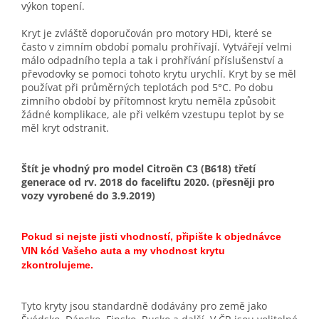
výkon topení.
Kryt je zvláště doporučován pro motory HDi, které se
často v zimním období pomalu prohřívají. Vytvářejí velmi
málo odpadního tepla a tak i prohřívání příslušenství a
převodovky se pomoci tohoto krytu urychlí. Kryt by se měl
používat při průměrných teplotách pod 5°C. Po dobu
zimního období by přítomnost krytu neměla způsobit
žádné komplikace, ale při velkém vzestupu teplot by se
měl kryt odstranit.
Štít je vhodný pro model Citroën C3 (B618) třetí
generace od rv. 2018 do faceliftu 2020. (přesněji pro
vozy vyrobené do 3.9.2019)
Pokud si nejste jisti vhodností, připište k objednávce
VIN kód Vašeho auta a my vhodnost krytu
zkontrolujeme.
Tyto kryty jsou standardně dodávány pro země jako