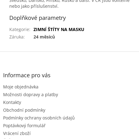
Švédsko, Dánsko, Finsko, Rusko a další. V ČR jsou volitelné
nebo jako příslušenství.
Doplňkové parametry
Kategorie
:
ZIMNÍ ŠTÍTY NA MASKU
Záruka
:
24 měsíců
Z
á
p
a
Informace pro vás
t
Moje objednávka
í
Možnosti dopravy a platby
Kontakty
Obchodní podmínky
Podmínky ochrany osobních údajů
Poptávkový formulář
Vrácení zboží