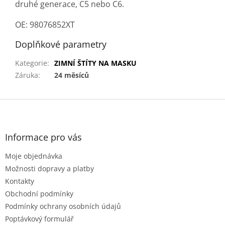
druhé generace, C5 nebo C6.
OE: 98076852XT
Doplňkové parametry
Kategorie
:
ZIMNÍ ŠTÍTY NA MASKU
Záruka
:
24 měsíců
Z
á
p
a
Informace pro vás
t
Moje objednávka
í
Možnosti dopravy a platby
Kontakty
Obchodní podmínky
Podmínky ochrany osobních údajů
Poptávkový formulář