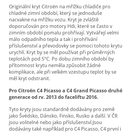
Originální kryt Citroën na mřížku chladiče pro
chladné zimní období, který se jednoduše
nacvakne na mřížku vozu. Kryt je zvláště
doporučován pro motory Hdi, které se často v
zimním období pomalu prohřívají. Vytvářejí velmi
málo odpadního tepla a tak i prohřívání
příslušenství a převodovky se pomoci tohoto krytu
urychlí. Kryt by se měl používat při průměrných
teplotách pod 5°C. Po dobu zimního období by
přítomnost krytu neměla způsobit žádné
komplikace, ale při velkém vzestupu teplot by se
měl kryt odstranit.
Pro Citroën C4 Picasso a C4 Grand Picasso druhé
generace od rv. 2013 do faceliftu 2016.
Tyto kryty jsou standardně dodávány pro země
jako Švédsko, Dánsko, Finsko, Rusko a další. V ČR
jsou volitelné nebo jako příslušenství.Jsou
dodávány také například pro C4 Picasso, C4 první i