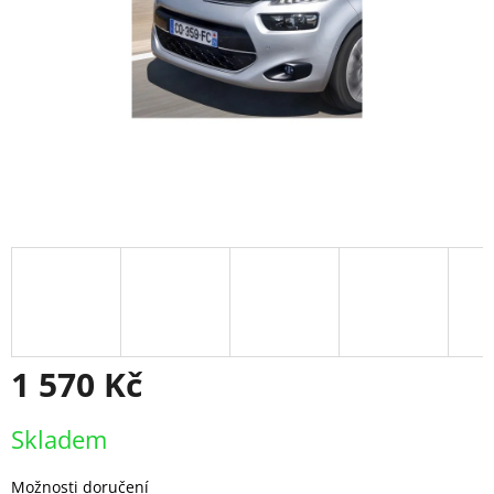
1 570 Kč
Měrná
Skladem
cena:
Možnosti doručení