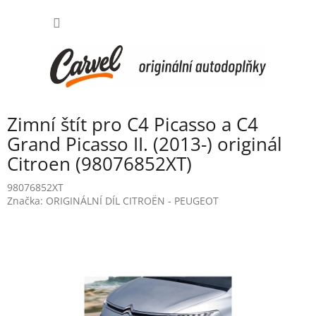
Přejít
NÁKUP
na
obsah
KOŠÍK
Zimní štít pro C4 Picasso a C4
Grand Picasso II. (2013-) originál
Citroen (98076852XT)
98076852XT
Značka:
ORIGINÁLNÍ DÍL CITROËN - PEUGEOT