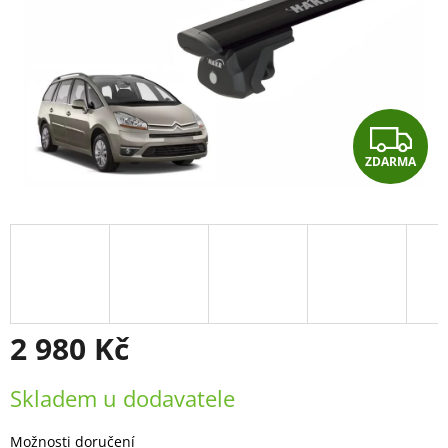
Z
ZDARMA
D
A
R
M
A
2 980 Kč
Měrná
Skladem u dodavatele
cena:
Možnosti doručení