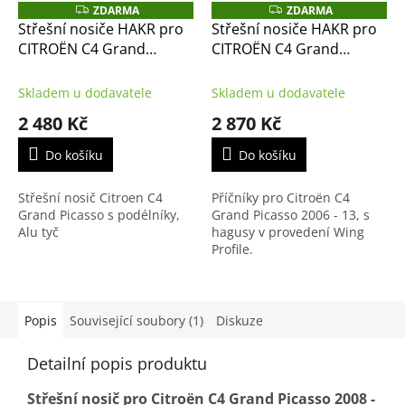
ZDARMA
ZDARMA
Z
Z
D
D
Střešní nosiče HAKR pro
Střešní nosiče HAKR pro
A
A
CITROËN C4 Grand
CITROËN C4 Grand
R
R
M
M
Picasso 06-13 s
Picasso 2006-13 s
A
A
podélníky, Alu tyč
podélníky, Wing Alu
Skladem u dodavatele
Skladem u dodavatele
Profile
2 480 Kč
2 870 Kč
Do košíku
Do košíku
Střešní nosič Citroen C4
Příčníky pro Citroën C4
Grand Picasso s podélníky,
Grand Picasso 2006 - 13, s
Alu tyč
hagusy v provedení Wing
Profile.
Popis
Související soubory (1)
Diskuze
Detailní popis produktu
Střešní nosič pro Citroën C4 Grand Picasso 2008 -