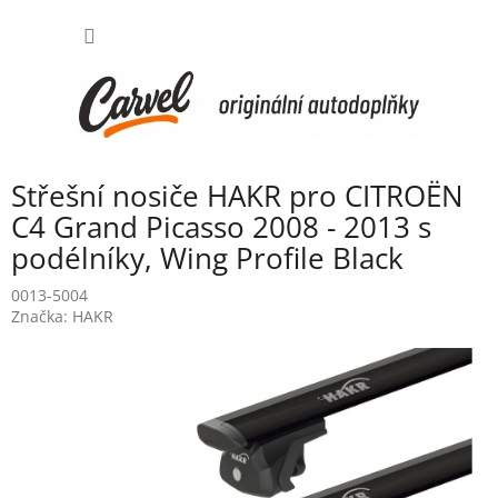
Přejít
NÁKUP
na
obsah
KOŠÍK
Střešní nosiče HAKR pro CITROËN
C4 Grand Picasso 2008 - 2013 s
podélníky, Wing Profile Black
0013-5004
Značka:
HAKR