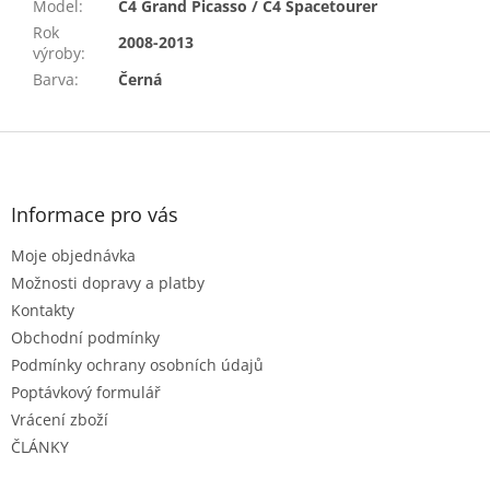
Model
:
C4 Grand Picasso / C4 Spacetourer
Rok
2008-2013
výroby
:
Barva
:
Černá
Z
á
p
a
Informace pro vás
t
Moje objednávka
í
Možnosti dopravy a platby
Kontakty
Obchodní podmínky
Podmínky ochrany osobních údajů
Poptávkový formulář
Vrácení zboží
ČLÁNKY