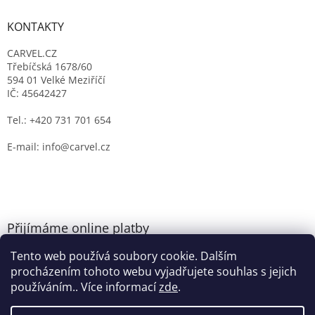
KONTAKTY
CARVEL.CZ
Třebíčská 1678/60
594 01 Velké Meziříčí
IČ: 45642427
Tel.: +420 731 701 654
E-mail: info@carvel.cz
Přijímáme online platby
Tento web používá soubory cookie. Dalším
procházením tohoto webu vyjadřujete souhlas s jejich
používáním.. Více informací
zde
.