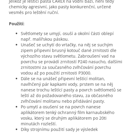
Jelikož je leštící pasta CAREX na vodní bázi, není tedy
chemicky agresivní, jako pasty konkurenční, určené
vesměs pro leštění ruční.
Použití:
Světlomety se umyjí, osuší a okolní části oblepí
např. malířskou páskou.
Unašeč se uchytí do vrtačky, na něj se suchým
zipem připevní brusný kotouč dané zrnitosti dle
výchozího stavu světlometu. Zabroušení vad na
povrchu se provádí zrnitostí P240 nasucho, dalšími
zrnitostmi za současného zvlhčování povrchu
vodou až po použití zrnitosti P3000.
Dále se na unášeč připevní leštící molitan,
navlhčený pár kapkami vody, prstem se na něj
nanese trochu leštící pasty a povrch světlometů se
leští až do požadovaného stavu, za občasného
zvlhčování molitanu nebo přidávání pasty.
Po umytí a osušení se na povrch nanese
aplikátorem tenký ochranný film karnaubského
vosku, který se druhým aplikátorem po 20ti
minutách rozleští.
Díky strojnímu použití sady je výsledek