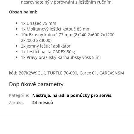
nesrovnatelný v porovnání s leštěním ručním.
Obsah balení:
1x Unašeč 75 mm
1x Molitanový leštící kotouč 85 mm
10x Brusný kotouč 77 mm (2x240 2x600 2x1200
2x2000 2x3000)
2x Jemný leštící aplikátor
1x Leštící pasta CAREX 50 g
1x Pravý brazilský Karnaubský vosk 5 ml
kód: B07K2W9GLK, TURTLE 70-090, Carex 01, CAREXSNSM
Doplňkové parametry
Kategorie
:
Nástroje, nářadí a pomůcky pro servis.
Záruka
:
24 měsíců
Z
á
p