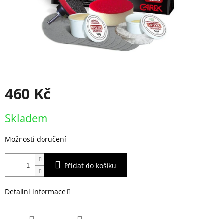
460 Kč
Měrná
Skladem
cena:
Možnosti doručení
Přidat do košíku
Detailní informace