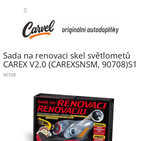
Přejít
NÁKUP
na
obsah
KOŠÍK
Sada na renovaci skel světlometů
CAREX V2.0 (CAREXSNSM, 90708)S1
90708