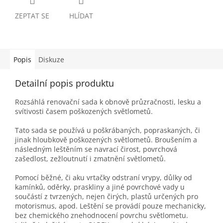
ZEPTAT SE
HLÍDAT
Popis
Diskuze
Detailní popis produktu
Rozsáhlá renovační sada k obnově průzračnosti, lesku a
svítivosti časem poškozených světlometů.
Tato sada se používá u poškrábaných, popraskaných, či
jinak hloubkově poškozených světlometů. Broušením a
následným leštěním se navrací čirost, povrchová
zašedlost, zežloutnutí i zmatnění světlometů.
Pomocí běžné, či aku vrtačky odstraní vrypy, důlky od
kamínků, oděrky, praskliny a jiné povrchové vady u
součástí z tvrzených, nejen čirých, plastů určených pro
motorismus, apod. Leštění se provádí pouze mechanicky,
bez chemického znehodnocení povrchu světlometu.