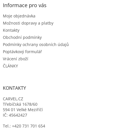
a
Informace pro vás
t
Moje objednávka
í
Možnosti dopravy a platby
Kontakty
Obchodní podmínky
Podmínky ochrany osobních údajů
Poptávkový formulář
Vrácení zboží
ČLÁNKY
KONTAKTY
CARVEL.CZ
Třebíčská 1678/60
594 01 Velké Meziříčí
IČ: 45642427
Tel.: +420 731 701 654