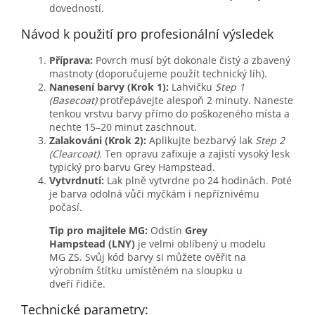
dovedností.
Návod k použití pro profesionální výsledek
Příprava:
Povrch musí být dokonale čistý a zbavený
mastnoty (doporučujeme použít technický líh).
Nanesení barvy (Krok 1):
Lahvičku
Step 1
(Basecoat)
protřepávejte alespoň 2 minuty. Naneste
tenkou vrstvu barvy přímo do poškozeného místa a
nechte 15–20 minut zaschnout.
Zalakováni (Krok 2):
Aplikujte bezbarvý lak
Step 2
(Clearcoat)
. Ten opravu zafixuje a zajistí vysoký lesk
typický pro barvu Grey Hampstead.
Vytvrdnutí:
Lak plně vytvrdne po 24 hodinách. Poté
je barva odolná vůči myčkám i nepříznivému
počasí.
Tip pro majitele MG:
Odstín
Grey
Hampstead (LNY)
je velmi oblíbený u modelu
MG ZS. Svůj kód barvy si můžete ověřit na
výrobním štítku umístěném na sloupku u
dveří řidiče.
Technické parametry: