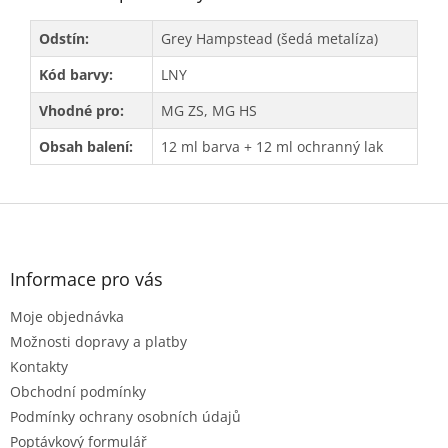
Odstín:
Grey Hampstead (šedá metalíza)
Kód barvy:
LNY
Vhodné pro:
MG ZS, MG HS
Obsah balení:
12 ml barva + 12 ml ochranný lak
Z
á
p
a
Informace pro vás
t
Moje objednávka
í
Možnosti dopravy a platby
Kontakty
Obchodní podmínky
Podmínky ochrany osobních údajů
Poptávkový formulář