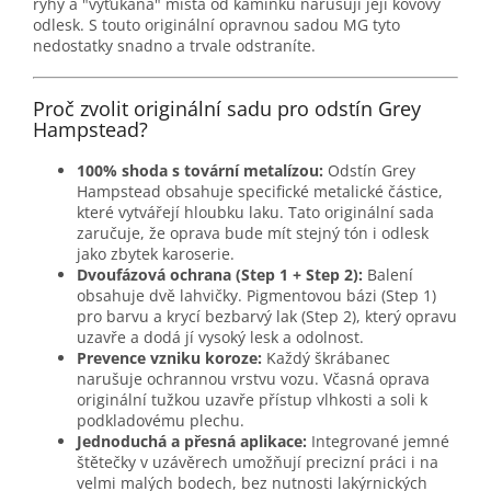
rýhy a "vyťukaná" místa od kamínků narušují její kovový
odlesk. S touto originální opravnou sadou MG tyto
nedostatky snadno a trvale odstraníte.
Proč zvolit originální sadu pro odstín Grey
Hampstead?
100% shoda s tovární metalízou:
Odstín Grey
Hampstead obsahuje specifické metalické částice,
které vytvářejí hloubku laku. Tato originální sada
zaručuje, že oprava bude mít stejný tón i odlesk
jako zbytek karoserie.
Dvoufázová ochrana (Step 1 + Step 2):
Balení
obsahuje dvě lahvičky. Pigmentovou bázi (Step 1)
pro barvu a krycí bezbarvý lak (Step 2), který opravu
uzavře a dodá jí vysoký lesk a odolnost.
Prevence vzniku koroze:
Každý škrábanec
narušuje ochrannou vrstvu vozu. Včasná oprava
originální tužkou uzavře přístup vlhkosti a soli k
podkladovému plechu.
Jednoduchá a přesná aplikace:
Integrované jemné
štětečky v uzávěrech umožňují precizní práci i na
velmi malých bodech, bez nutnosti lakýrnických