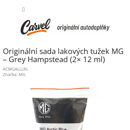
Přejít
NÁKUP
na
obsah
KOŠÍK
Originální sada lakových tužek MG
– Grey Hampstead (2× 12 ml)
ACMGALLLRL
Značka:
MG