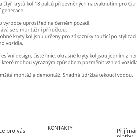
a čtyř krytů kol 18 palců připevněných nacvaknutím pro Cit
í generace.
o výrobce uprostřed na černém pozadí.
ává se s montážní příručkou.
bné kryty kol jsou určeny pro zákazníky toužící po stylizac
ho vozidla.
esívní design, čisté linie, okrasné kryty kol jsou jedním z 
ů, které mohou výrazným způsobem pozměnit vzhled vozidla
mžitá montáž a demontáž. Snadná údržba tekoucí vodou.
KONTAKTY
ce pro vás
Přijímá
platby