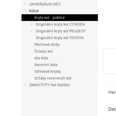
n
UNIVERZÁLNÍ DÍLY
e
KOLA
l
Kryty kol - poklice
Originální kryty kol CITROËN
Originální kryty kol PEUGEOT
Originální kryty kol TOYOTA
Plechové disky
Šrouby kol
Alu kola
Rezervní kola
Středové krytky
Držáky rezervních kol
ZIMNÍ ŠTÍTY NA MASKU
Popi
Det