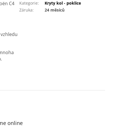
roën C4
Kategorie
:
Kryty kol - poklice
Záruka
:
24 měsíců
i vzhledu
nemnoha
.
me online