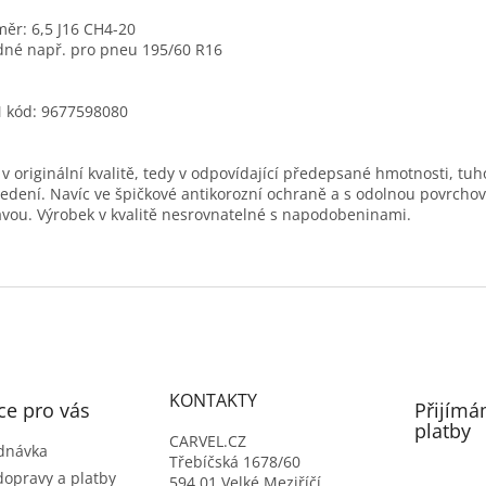
ěr: 6,5 J16 CH4-20
né např. pro pneu 195/60 R16
 kód: 9677598080
 v originální kvalitě, tedy v odpovídající předepsané hmotnosti, tuh
edení. Navíc ve špičkové antikorozní ochraně a s odolnou povrcho
vou. Výrobek v kvalitě nesrovnatelné s napodobeninami.
KONTAKTY
ce pro vás
Přijímá
platby
CARVEL.CZ
dnávka
Třebíčská 1678/60
dopravy a platby
594 01 Velké Meziříčí