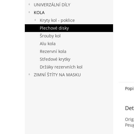
n
UNIVERZÁLNÍ DÍLY
e
KOLA
l
Kryty kol - poklice
Plechové disky
Šrouby kol
Alu kola
Rezervní kola
Středové krytky
Držáky rezervních kol
ZIMNÍ ŠTÍTY NA MASKU
Popi
Det
Orig
Peug