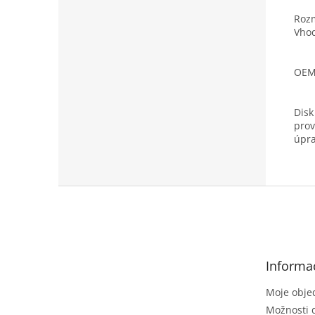
Rozm
Vhod
OEM
Disk
prov
úpra
Z
á
p
a
t
Informa
í
Moje obje
Možnosti 