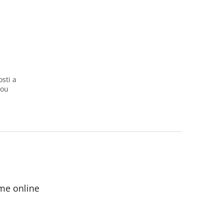
osti a
vou
me online