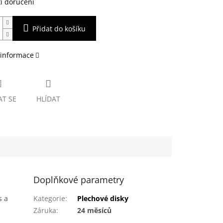
i doručení
Přidat do košíku
 informace
AT SE
HLÍDAT
Doplňkové parametry
s a
Kategorie
:
Plechové disky
Záruka
:
24 měsíců