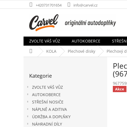
Přejít
+420731701654
info@carvel.cz
na
obsah
ZVOLTE VÁŠ VŮZ
AUTOKOBERCE
STŘEŠN
Domů
KOLA
Plechové disky
Plechový d
P
Plec
o
Přeskočit
s
(96
Kategorie
kategorie
t
967759
r
ZVOLTE VÁŠ VŮZ
Akce
a
AUTOKOBERCE
n
STŘEŠNÍ NOSIČE
n
í
NÁPLNĚ A ADITIVA
p
ÚDRŽBA A DOPLŇKY
a
NÁHRADNÍ DÍLY