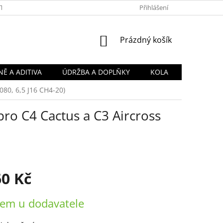
TY
OBCHODNÍ PODMÍNKY
PODMÍNKY OCHRANY OSOBNÍCH Ú
Přihlášení
NÁKUPNÍ
Prázdný košík
KOŠÍK
Ě A ADITIVA
ÚDRŽBA A DOPLŇKY
KOLA
080, 6,5 J16 CH4-20)
 pro C4 Cactus a C3 Aircross
60 Kč
em u dodavatele