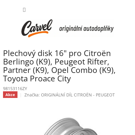
Přejít
NÁKUP
na
obsah
KOŠÍK
Plechový disk 16" pro Citroën
Berlingo (K9), Peugeot Rifter,
Partner (K9), Opel Combo (K9),
Toyota Proace City
98153116ZY
Značka:
ORIGINÁLNÍ DÍL CITROËN - PEUGEOT
Akce