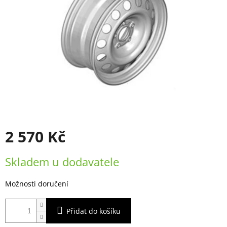
2 570 Kč
Měrná
Skladem u dodavatele
cena:
Možnosti doručení
Přidat do košíku