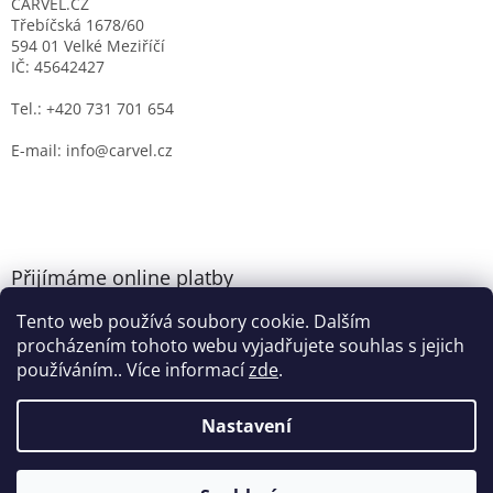
CARVEL.CZ
Třebíčská 1678/60
594 01 Velké Meziříčí
IČ: 45642427
Tel.: +420 731 701 654
E-mail: info@carvel.cz
Přijímáme online platby
Tento web používá soubory cookie. Dalším
procházením tohoto webu vyjadřujete souhlas s jejich
používáním.. Více informací
zde
.
Nastavení
Vytvořil Shoptet