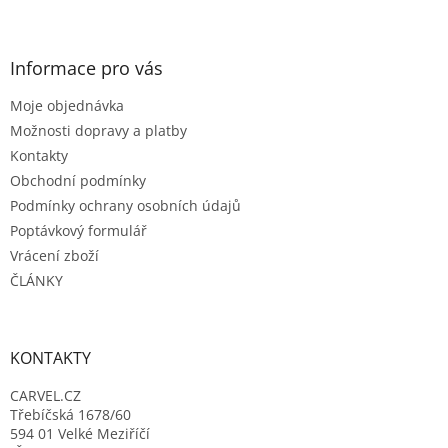
Z
á
p
a
Informace pro vás
t
Moje objednávka
í
Možnosti dopravy a platby
Kontakty
Obchodní podmínky
Podmínky ochrany osobních údajů
Poptávkový formulář
Vrácení zboží
ČLÁNKY
KONTAKTY
CARVEL.CZ
Třebíčská 1678/60
594 01 Velké Meziříčí