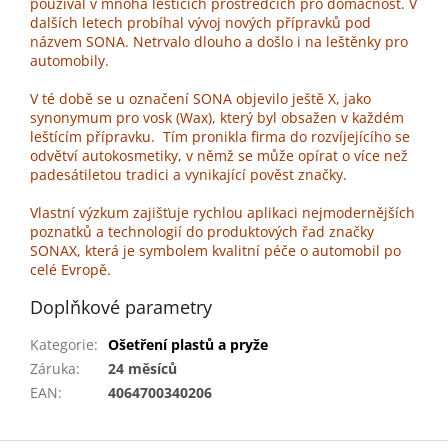
používal v mnoha leštících prostředcích pro domácnost. V
dalších letech probíhal vývoj nových přípravků pod
názvem SONA. Netrvalo dlouho a došlo i na leštěnky pro
automobily.
V té době se u označení SONA objevilo ještě X, jako
synonymum pro vosk (Wax), který byl obsažen v každém
leštícím přípravku. Tím pronikla firma do rozvíjejícího se
odvětví autokosmetiky, v němž se může opírat o více než
padesátiletou tradici a vynikající pověst značky.
Vlastní výzkum zajišťuje rychlou aplikaci nejmodernějších
poznatků a technologií do produktových řad značky
SONAX, která je symbolem kvalitní péče o automobil po
celé Evropě.
Doplňkové parametry
Kategorie
:
Ošetření plastů a pryže
Záruka
:
24 měsíců
EAN
:
4064700340206