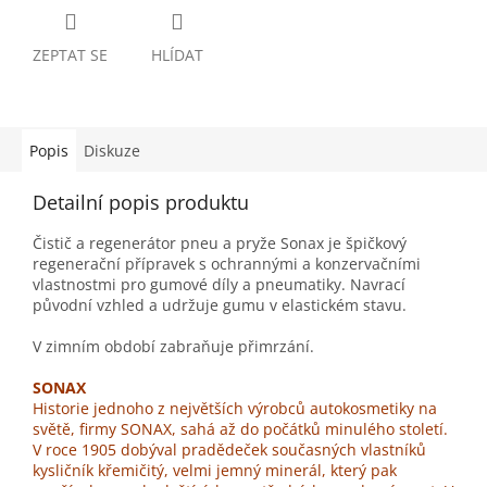
ZEPTAT SE
HLÍDAT
Popis
Diskuze
Detailní popis produktu
Čistič a regenerátor pneu a pryže Sonax je špičkový
regenerační přípravek s ochrannými a konzervačními
vlastnostmi pro gumové díly a pneumatiky. Navrací
původní vzhled a udržuje gumu v elastickém stavu.
V zimním období zabraňuje přimrzání.
SONAX
Historie jednoho z největších výrobců autokosmetiky na
světě, firmy SONAX, sahá až do počátků minulého století.
V roce 1905 dobýval pradědeček současných vlastníků
kysličník křemičitý, velmi jemný minerál, který pak