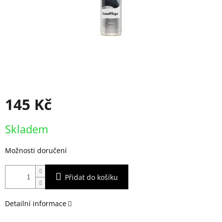
145 Kč
Měrná
Skladem
cena:
Možnosti doručení
Přidat do košíku
Detailní informace