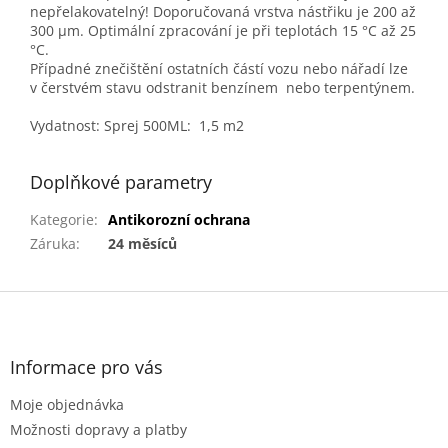
nepřelakovatelný! Doporučovaná vrstva nástřiku je 200 až
300 μm. Optimální zpracování je při teplotách 15 °C až 25
°C.
Případné znečištění ostatních částí vozu nebo nářadí lze
v čerstvém stavu odstranit benzínem nebo terpentýnem.
Vydatnost: Sprej 500ML: 1,5 m2
Doplňkové parametry
Kategorie
:
Antikorozní ochrana
Záruka
:
24 měsíců
Z
á
p
a
Informace pro vás
t
Moje objednávka
í
Možnosti dopravy a platby