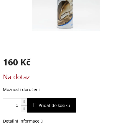
160 Kč
Měrná
Na dotaz
cena:
Možnosti doručení
Přidat do košíku
Detailní informace