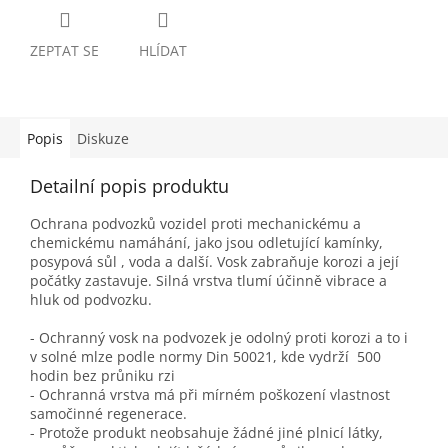
ZEPTAT SE
HLÍDAT
Popis
Diskuze
Detailní popis produktu
Ochrana podvozků vozidel proti mechanickému a
chemickému namáhání, jako jsou odletující kamínky,
posypová sůl , voda a další. Vosk zabraňuje korozi a její
počátky zastavuje. Silná vrstva tlumí účinně vibrace a
hluk od podvozku.
- Ochranný vosk na podvozek je odolný proti korozi a to i
v solné mlze podle normy Din 50021, kde vydrží 500
hodin bez průniku rzi
- Ochranná vrstva má při mírném poškození vlastnost
samočinné regenerace.
- Protože produkt neobsahuje žádné jiné plnicí látky,