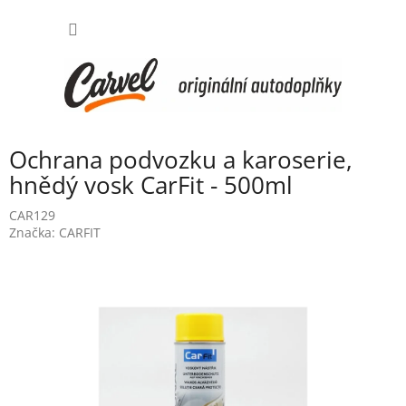
Přejít
NÁKUP
na
obsah
KOŠÍK
Ochrana podvozku a karoserie,
hnědý vosk CarFit - 500ml
CAR129
Značka:
CARFIT