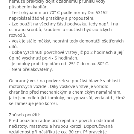
nemůže prakticky dojít k žádnému průniku vody
působením kapilár.
- Test ohýbáním při 70° C podle normy Din 53152
neprokázal žádné praskliny a propouštění.
- Lze použít na všechny části podvozku, tedy např. i na
ochranu šroubů, šroubení a součástí hydraulických
rozvodů.
- Vosk je stále měkký, nebrání tedy demontáži ošetřených
dílů.
- Doba vyschnutí povrchové vrstvy již po 2 hodinách a její
úplné vyschnutí po 4 - 5 hodinách.
- Je odolný proti teplotám od -25° C do max. 80° C.
- Není přelakovatelný.
Ochranný vosk na podvozek se používá hlavně v oblasti
motorových vozidel. Díky voskové vrstvě je vozidlo
chráněno před mechanickým a chemickým namáháním,
jako jsou odletující kamínky, posypová sůl, voda atd., čímž
se zamezuje jeho korozi.
Způsob použití:
Před použitím řádně protřepat a z povrchu odstranit
nečistoty, mastnotu a hrubou korozi. Doporučovaná
vzdálenost při nástřiku je cca 30 cm. Přípravek je