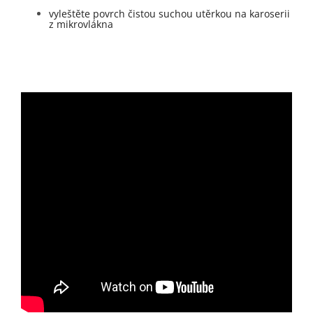
vyleštěte povrch čistou suchou utěrkou na karoserii
z mikrovlákna