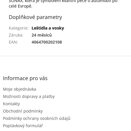
SONAX, která je symbolem kvalitní péče o automobil po
celé Evropě.
Doplňkové parametry
Kategorie
:
Leštidla a vosky
Záruka
:
24 měsíců
EAN
:
4064700202108
Z
á
p
a
Informace pro vás
t
Moje objednávka
í
Možnosti dopravy a platby
Kontakty
Obchodní podmínky
Podmínky ochrany osobních údajů
Poptávkový formulář