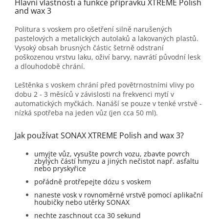
Hlavní vlastnosti a funkce přípravku XTREME Polish
and wax 3
Politura s voskem pro ošetření silně narušených
pastelových a metalických autolaků a lakovaných plastů.
Vysoký obsah brusných částic šetrně odstraní
poškozenou vrstvu laku, oživí barvy, navrátí původní lesk
a dlouhodobě chrání.
Leštěnka s voskem chrání před povětrnostními vlivy po
dobu 2 - 3 měsíců v závislosti na frekvenci mytí v
automatických myčkách. Nanáší se pouze v tenké vrstvě -
nízká spotřeba na jeden vůz (jen cca 50 ml).
Jak používat SONAX XTREME Polish and wax 3?
umyjte vůz, vysušte povrch vozu, zbavte povrch
zbylých částí hmyzu a jiných nečistot např. asfaltu
nebo pryskyřice
pořádně protřepejte dózu s voskem
naneste vosk v rovnoměrné vrstvě pomocí aplikační
houbičky nebo utěrky SONAX
nechte zaschnout cca 30 sekund