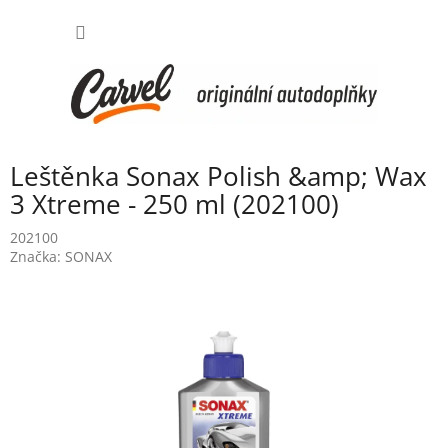
Přejít
NÁKUP
na
obsah
KOŠÍK
Leštěnka Sonax Polish &amp; Wax
3 Xtreme - 250 ml (202100)
202100
Značka:
SONAX