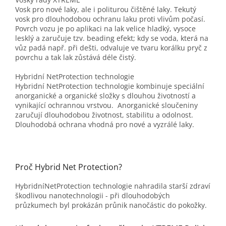
Vosk pro nové laky, ale i politurou čištěné laky. Tekutý
vosk pro dlouhodobou ochranu laku proti vlivům počasí.
Povrch vozu je po aplikaci na lak velice hladký, vysoce
lesklý a zaručuje tzv. beading efekt; kdy se voda, která na
vůz padá např. při dešti, odvaluje ve tvaru korálku pryč z
povrchu a tak lak zůstává déle čistý.
Hybridní NetProtection technologie
Hybridní NetProtection technologie kombinuje speciální
anorganické a organické složky s dlouhou životností a
vynikající ochrannou vrstvou. Anorganické sloučeniny
zaručují dlouhodobou životnost, stabilitu a odolnost.
Dlouhodobá ochrana vhodná pro nové a vyzrálé laky.
Proč Hybrid Net Protection?
HybridníNetProtection technologie nahradila starší zdraví
škodlivou nanotechnologii - při dlouhodobých
průzkumech byl prokázán průnik nanočástic do pokožky.