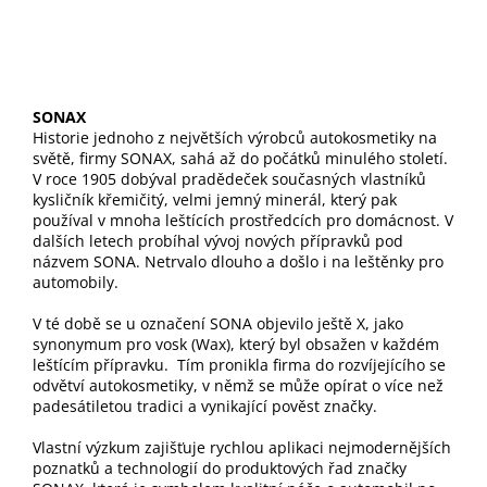
SONAX
Historie jednoho z největších výrobců autokosmetiky na
světě, firmy SONAX, sahá až do počátků minulého století.
V roce 1905 dobýval pradědeček současných vlastníků
kysličník křemičitý, velmi jemný minerál, který pak
používal v mnoha leštících prostředcích pro domácnost. V
dalších letech probíhal vývoj nových přípravků pod
názvem SONA. Netrvalo dlouho a došlo i na leštěnky pro
automobily.
V té době se u označení SONA objevilo ještě X, jako
synonymum pro vosk (Wax), který byl obsažen v každém
leštícím přípravku. Tím pronikla firma do rozvíjejícího se
odvětví autokosmetiky, v němž se může opírat o více než
padesátiletou tradici a vynikající pověst značky.
Vlastní výzkum zajišťuje rychlou aplikaci nejmodernějších
poznatků a technologií do produktových řad značky