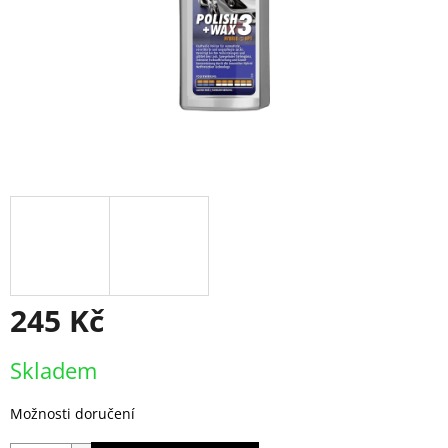
245 Kč
Měrná
Skladem
cena:
Možnosti doručení