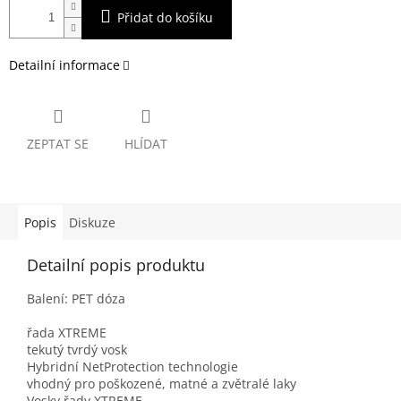
Přidat do košíku
Detailní informace
ZEPTAT SE
HLÍDAT
Popis
Diskuze
Detailní popis produktu
Balení: PET dóza
řada XTREME
tekutý tvrdý vosk
Hybridní NetProtection technologie
vhodný pro poškozené, matné a zvětralé laky
Vosky řady XTREME