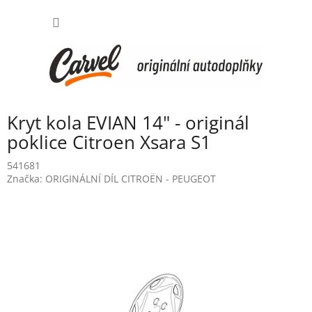
Přejít
NÁKUP
na
obsah
KOŠÍK
Kryt kola EVIAN 14" - originál
poklice Citroen Xsara S1
541681
Značka:
ORIGINÁLNÍ DÍL CITROËN - PEUGEOT