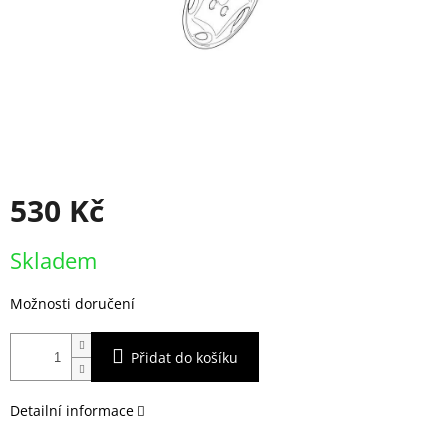
530 Kč
Měrná
Skladem
cena:
Možnosti doručení
Přidat do košíku
Detailní informace