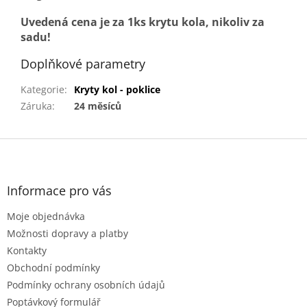
Uvedená cena je za 1ks krytu kola, nikoliv za
sadu!
Doplňkové parametry
Kategorie
:
Kryty kol - poklice
Záruka
:
24 měsíců
Z
á
p
a
Informace pro vás
t
Moje objednávka
í
Možnosti dopravy a platby
Kontakty
Obchodní podmínky
Podmínky ochrany osobních údajů
Poptávkový formulář