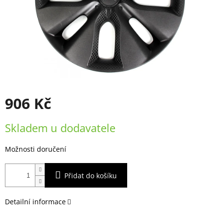
906 Kč
Měrná
Skladem u dodavatele
cena:
Možnosti doručení
Přidat do košíku
Detailní informace