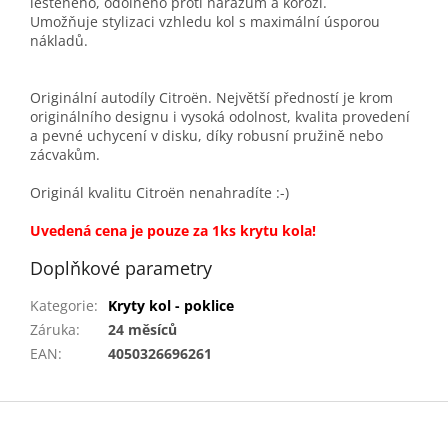
leštěného, odolného proti nárazům a korozi.
Umožňuje stylizaci vzhledu kol s maximální úsporou
nákladů.
Originální autodíly Citroën. Největší předností je krom
originálního designu i vysoká odolnost, kvalita provedení
a pevné uchycení v disku, díky robusní pružině nebo
zácvakům.
Originál kvalitu Citroën nenahradíte :-)
Uvedená cena je pouze za 1ks krytu kola!
Doplňkové parametry
Kategorie
:
Kryty kol - poklice
Záruka
:
24 měsíců
EAN
:
4050326696261
Z
á