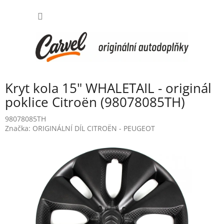
Přejít
NÁKUP
na
obsah
KOŠÍK
Kryt kola 15" WHALETAIL - originál
poklice Citroën (98078085TH)
98078085TH
Značka:
ORIGINÁLNÍ DÍL CITROËN - PEUGEOT