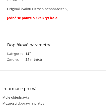
Originál kvalitu Citroën nenahradíte :-)
Jedná se pouze o 1ks kryt kola.
Doplňkové parametry
Kategorie
:
15”
Záruka
:
24 měsíců
Z
á
p
a
Informace pro vás
t
Moje objednávka
í
Možnosti dopravy a platby