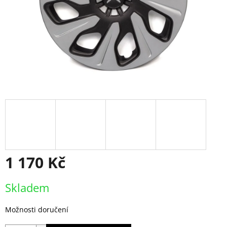
1 170 Kč
Měrná
Skladem
cena:
Možnosti doručení