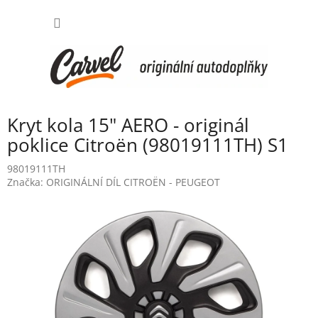
Přejít
NÁKUP
na
obsah
KOŠÍK
Kryt kola 15" AERO - originál
poklice Citroën (98019111TH) S1
98019111TH
Značka:
ORIGINÁLNÍ DÍL CITROËN - PEUGEOT