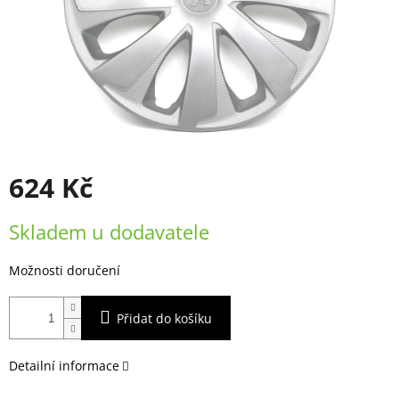
624 Kč
Měrná
Skladem u dodavatele
cena:
Možnosti doručení
Přidat do košíku
Detailní informace