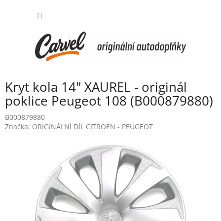
Přejít
NÁKUP
na
obsah
KOŠÍK
Kryt kola 14" XAUREL - originál
poklice Peugeot 108 (B000879880)
B000879880
Značka:
ORIGINÁLNÍ DÍL CITROËN - PEUGEOT