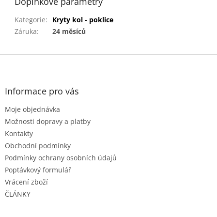
Doplňkové parametry
Kategorie
:
Kryty kol - poklice
Záruka
:
24 měsíců
Z
á
p
a
Informace pro vás
t
Moje objednávka
í
Možnosti dopravy a platby
Kontakty
Obchodní podmínky
Podmínky ochrany osobních údajů
Poptávkový formulář
Vrácení zboží
ČLÁNKY