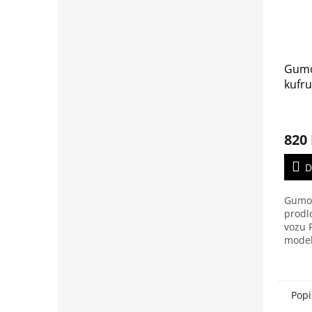
Gumo
kufru
2023-
820
D
Gumov
prodl
vozu 
model
Popi