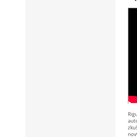
Rig
aut
zku
nov