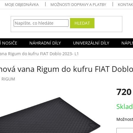
MOJE OBJEDNÁVKA
MOŽNOSTI DOPRAVY A PLATBY
KONTAK
HLEDAT
Í NOSIČE
NÁHRADNÍ DÍLY
UNIVERZÁLNÍ DÍLY
NÁPLN
na Rigum do kufru FIAT Doblo 2023- L1
ová vana Rigum do kufru FIAT Doblo
:
RIGUM
720
Měrná
Skla
cena:
Možnost