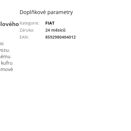
Doplňkové parametry
elového
Kategorie
:
FIAT
Záruka
:
24 měsíců
EAN
:
8592980404012
mi
vozu.
lnému
 kufru
gumové