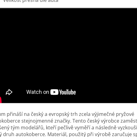
um přináší na český a evropský trh zcela výjimečné pryžové
okoberce stejnojmenné značky. Tento český výrobce zaměs
šený tým modelářů, kteří pečlivě vyměří a následně vyzkouš
ý druh autokoberce. Materiál, použitý při výrobě zaručuje s