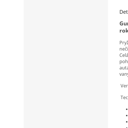
Det
Gu
rok
Pry
neč
Cel
poh
aut
vany
Verz
Tec