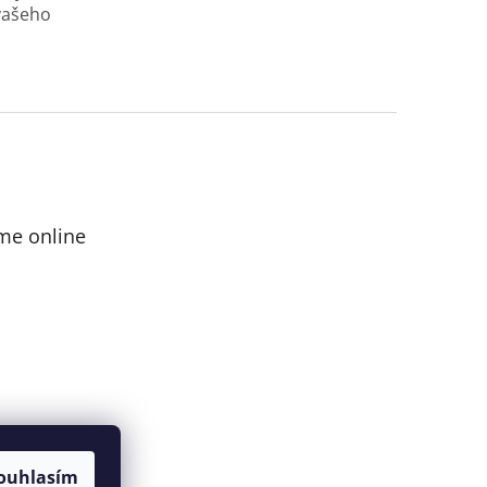
 vašeho
me online
ouhlasím