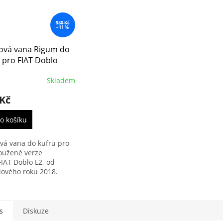
930 Kč
–11 %
vá vana Rigum do
 pro FIAT Doblo
 L2
Skladem
 Kč
o košíku
á vana do kufru pro
oužené verze
FIAT Doblo L2, od
ového roku 2018.
s
Diskuze