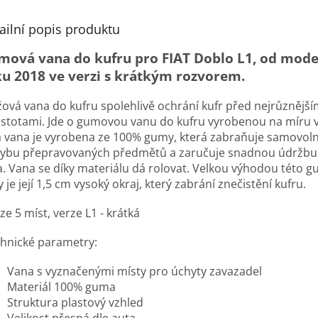
ailní popis produktu
mová vana do kufru pro FIAT Doblo L1, od mod
u 2018 ve verzi s krátkým rozvorem.
žová vana do kufru spolehlivě ochrání kufr před nejrůznější
istotami. Jde o gumovou vanu do kufru vyrobenou na míru 
á vana je vyrobena ze 100% gumy, která zabraňuje samovo
ybu přepravovaných předmětů a zaručuje snadnou údržbu
a. Vana se díky materiálu dá rolovat. Velkou výhodou této 
 je její 1,5 cm vysoký okraj, který zabrání znečistění kufru.
e 5 míst, verze L1 - krátká
hnické parametry:
Vana s vyznačenými místy pro úchyty zavazadel
Materiál 100% guma
Struktura plastový vzhled
Velikost přesná dle auta