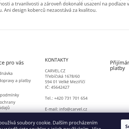
nosti a trvanlivosti a zároveň dokonalé usazení na podlaze
u. Ani design koberců nezaostává za kvalitou.
KONTAKTY
ce pro vás
Přijímá
platby
CARVEL.CZ
dnávka
Třebíčská 1678/60
dopravy a platby
594 01 Velké Meziříčí
IČ: 45642427
 podmínky
Tel.: +420 731 701 654
ochrany
údajů
E-mail: info@carvel.cz
ý formulář
oží
používá soubory cookie. Dalším procházením
S