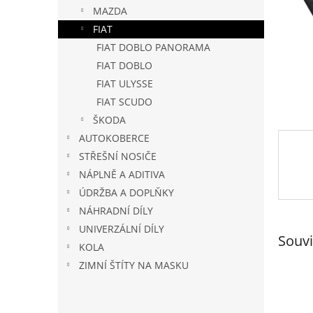
n
MAZDA
e
FIAT
l
FIAT DOBLO PANORAMA
FIAT DOBLO
FIAT ULYSSE
FIAT SCUDO
ŠKODA
AUTOKOBERCE
STŘEŠNÍ NOSIČE
NÁPLNĚ A ADITIVA
ÚDRŽBA A DOPLŇKY
NÁHRADNÍ DÍLY
UNIVERZÁLNÍ DÍLY
Souvi
KOLA
ZIMNÍ ŠTÍTY NA MASKU