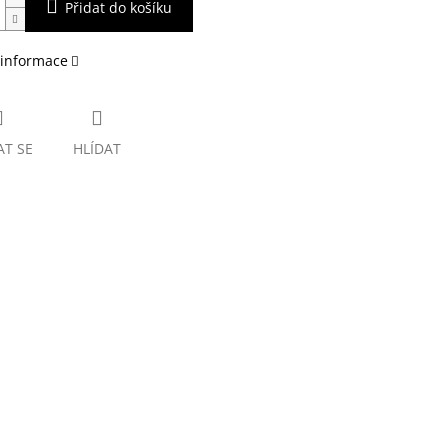
Přidat do košíku
 informace
AT SE
HLÍDAT