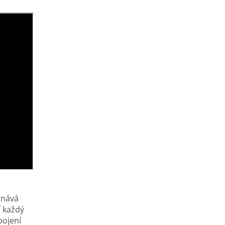
tnává
í každý
pojení