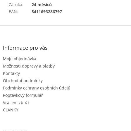
Záruka
:
24 měsíců
EAN
:
5411693286797
Z
á
p
a
Informace pro vás
t
Moje objednávka
í
Možnosti dopravy a platby
Kontakty
Obchodní podmínky
Podmínky ochrany osobních údajů
Poptávkový formulář
Vrácení zboží
ČLÁNKY