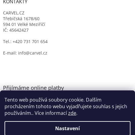
KONTAKTY
CARVEL.CZ
Třebíčská 1678/60
594 01 Velké Meziříčí
IČ: 45642427
Tel.: +420 731 701 654
E-mail: info@carvel.cz
Přijímáme online platby
Tento web používá soubory cookie. Dalším
procházením tohoto webu vyjadřujete souhlas s jejich
používáním.. Více informací
zde
.
Nastavení
Vytvořil Shoptet