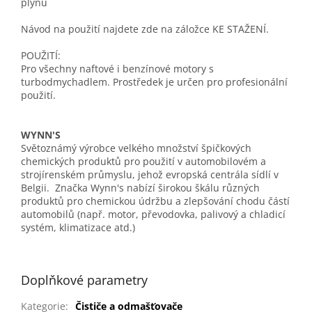
plynů
Návod na použití najdete zde na záložce KE STAŽENÍ.
POUŽITÍ:
Pro všechny naftové i benzínové motory s
turbodmychadlem. Prostředek je určen pro profesionální
použití.
WYNN'S
Světoznámý výrobce velkého množství špičkových
chemických produktů pro použití v automobilovém a
strojírenském průmyslu, jehož evropská centrála sídlí v
Belgii. Značka Wynn's nabízí širokou škálu různých
produktů pro chemickou údržbu a zlepšování chodu částí
automobilů (např. motor, převodovka, palivový a chladicí
systém, klimatizace atd.)
wyns, wynns, wins, winns
Doplňkové parametry
Kategorie
:
Čističe a odmašťovače