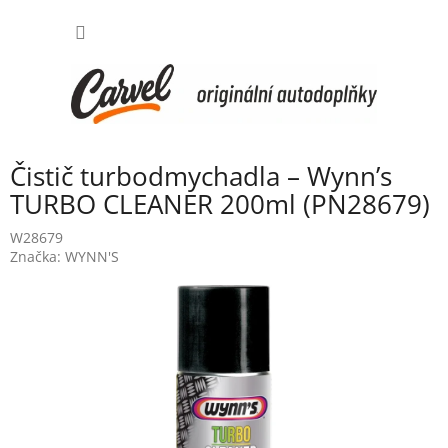
Přejít
NÁKUP
na
obsah
KOŠÍK
Čistič turbodmychadla – Wynn’s
TURBO CLEANER 200ml (PN28679)
W28679
Značka:
WYNN'S