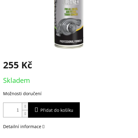
255 Kč
Měrná
Skladem
cena:
Možnosti doručení
Přidat do košíku
Detailní informace