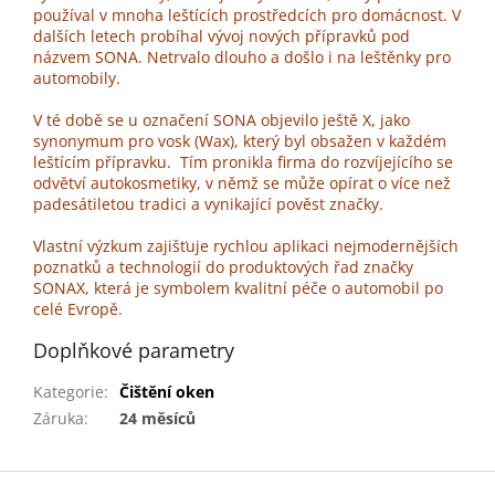
používal v mnoha leštících prostředcích pro domácnost. V
dalších letech probíhal vývoj nových přípravků pod
názvem SONA. Netrvalo dlouho a došlo i na leštěnky pro
automobily.
V té době se u označení SONA objevilo ještě X, jako
synonymum pro vosk (Wax), který byl obsažen v každém
leštícím přípravku. Tím pronikla firma do rozvíjejícího se
odvětví autokosmetiky, v němž se může opírat o více než
padesátiletou tradici a vynikající pověst značky.
Vlastní výzkum zajišťuje rychlou aplikaci nejmodernějších
poznatků a technologií do produktových řad značky
SONAX, která je symbolem kvalitní péče o automobil po
celé Evropě.
Doplňkové parametry
Kategorie
:
Čištění oken
Záruka
:
24 měsíců
Z