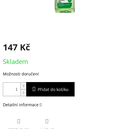
147 Kč
Měrná
Skladem
cena:
Možnosti doručení
Přidat do košíku
Detailní informace