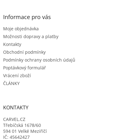
á
p
a
Informace pro vás
t
Moje objednávka
í
Možnosti dopravy a platby
Kontakty
Obchodní podmínky
Podmínky ochrany osobních údajů
Poptávkový formulář
Vrácení zboží
ČLÁNKY
KONTAKTY
CARVEL.CZ
Třebíčská 1678/60
594 01 Velké Meziříčí
IČ: 45642427