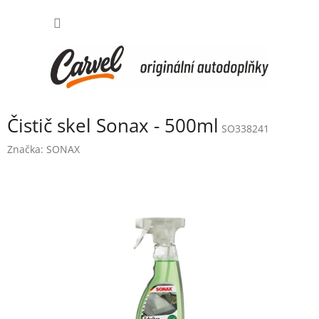
Přejít
NÁKUP
na
obsah
KOŠÍK
Čistič skel Sonax - 500ml
SO338241
Značka:
SONAX