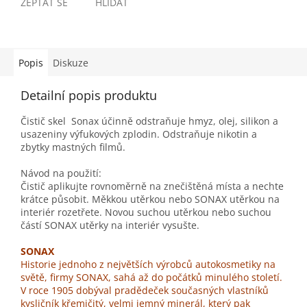
ZEPTAT SE
HLÍDAT
Popis
Diskuze
Detailní popis produktu
Čistič skel Sonax účinně odstraňuje hmyz, olej, silikon a
usazeniny výfukových zplodin. Odstraňuje nikotin a
zbytky mastných filmů.
Návod na použití:
Čistič aplikujte rovnoměrně na znečištěná místa a nechte
krátce působit. Měkkou utěrkou nebo SONAX utěrkou na
interiér rozetřete. Novou suchou utěrkou nebo suchou
částí SONAX utěrky na interiér vysušte.
SONAX
Historie jednoho z největších výrobců autokosmetiky na
světě, firmy SONAX, sahá až do počátků minulého století.
V roce 1905 dobýval pradědeček současných vlastníků
kysličník křemičitý, velmi jemný minerál, který pak