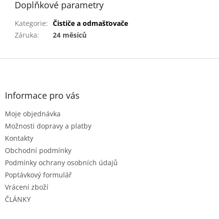
Doplňkové parametry
Kategorie
:
Čističe a odmašťovače
Záruka
:
24 měsíců
Z
á
p
a
Informace pro vás
t
Moje objednávka
í
Možnosti dopravy a platby
Kontakty
Obchodní podmínky
Podmínky ochrany osobních údajů
Poptávkový formulář
Vrácení zboží
ČLÁNKY