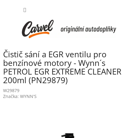
Přejít
NÁKUP
na
obsah
KOŠÍK
Čistič sání a EGR ventilu pro
benzínové motory - Wynn´s
PETROL EGR EXTREME CLEANER
200ml (PN29879)
W29879
Značka:
WYNN'S