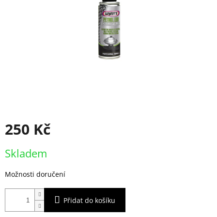
250 Kč
Měrná
Skladem
cena:
Možnosti doručení
Přidat do košíku