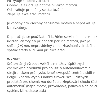
Poskytuje stabilní volnoběh.
Obnovuje a udržuje optimální výkon motoru.
Odstraňuje problémy se startováním.
Zlepšuje akceleraci motoru.
Je vhodný pro všechny benzínové motory a nepoškozuje
katalyzátory.
Doporučuje se používat při každém servisním intervalu k
udržení čistoty a v případech poruch motoru, jako je
snížený výkon, nepravidelný chod, zhasínání volnoběhu,
špatné starty a cukání při akceleraci.
WYNN'S
Světoznámý výrobce velkého množství špičkových
chemických produktů pro použití v automobilovém a
strojírenském průmyslu, jehož evropská centrála sídlí v
Belgii. Značka Wynn's nabízí širokou škálu různých
produktů pro chemickou údržbu a zlepšování chodu částí
automobilů (např. motor, převodovka, palivový a chladicí
systém, klimatizace atd.)
wyns, wynns, wins, winns