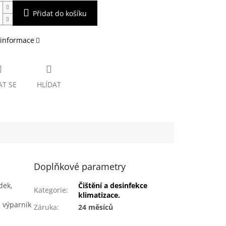
Přidat do košíku
 informace
AT SE
HLÍDAT
Doplňkové parametry
dek,
Čištění a desinfekce
Kategorie
:
klimatizace.
, výparník
Záruka
:
24 měsíců