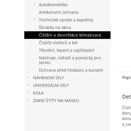
n
Autokosmetika
e
Antikorozní ochrana
l
Technické spreje a kapaliny
Škrabky na okna
Čištění a desinfekce klimatizace.
Čističe motorů a kol
Těsnění, lepení a zajišťování
Nástroje, nářadí a pomůcky pro
servis.
Ochrana před hlodavci a kunami
Popi
NÁHRADNÍ DÍLY
UNIVERZÁLNÍ DÍLY
KOLA
Det
ZIMNÍ ŠTÍTY NA MASKU
Čist
kter
klim
a za