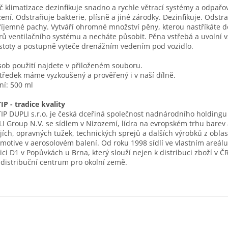
ič klimatizace dezinfikuje snadno a rychle větrací systémy a odpařo
zení. Odstraňuje bakterie, plísně a jiné zárodky. Dezinfikuje. Odstr
íjemné pachy. Vytváří ohromné množství pěny, kterou nastříkáte d
rů ventilačního systému a necháte působit. Pěna vstřebá a uvolní 
stoty a postupně vyteče drenážním vedením pod vozidlo.
ob použití najdete v přiloženém souboru.
tředek máme vyzkoušený a prověřený i v naší dílně.
ní: 500 ml
P - tradice kvality
P DUPLI s.r.o. je česká dceřiná společnost nadnárodního holding
I Group N.V. se sídlem v Nizozemí, lídra na evropském trhu barev 
jích, opravných tužek, technických sprejů a dalších výrobků z oblas
motive v aerosolovém balení. Od roku 1998 sídlí ve vlastním areálu
ici D1 v Popůvkách u Brna, který slouží nejen k distribuci zboží v ČR,
 distribuční centrum pro okolní země.