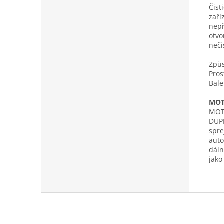
Čist
zaří
nepř
otvo
neči
Způs
Pros
Bale
MOTI
MOTI
DUPL
spre
auto
dáln
jako
Z
á
p