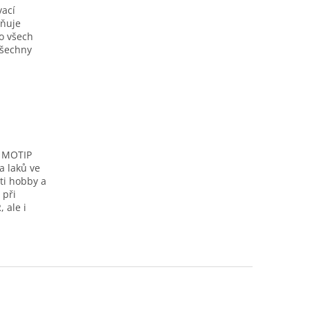
vací
aňuje
o všech
všechny
u MOTIP
a laků ve
ti hobby a
 při
 ale i