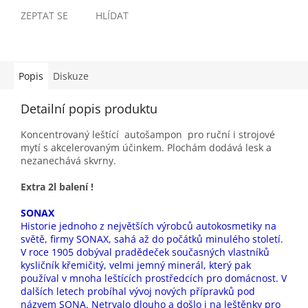
ZEPTAT SE
HLÍDAT
Popis
Diskuze
Detailní popis produktu
Koncentrovaný leštící autošampon pro ruční i strojové
mytí s akcelerovaným účinkem. Plochám dodává lesk a
nezanechává skvrny.
Extra 2l balení !
SONAX
Historie jednoho z největších výrobců autokosmetiky na
světě, firmy SONAX, sahá až do počátků minulého století.
V roce 1905 dobýval pradědeček současných vlastníků
kysličník křemičitý, velmi jemný minerál, který pak
používal v mnoha leštících prostředcích pro domácnost. V
dalších letech probíhal vývoj nových přípravků pod
názvem SONA. Netrvalo dlouho a došlo i na leštěnky pro