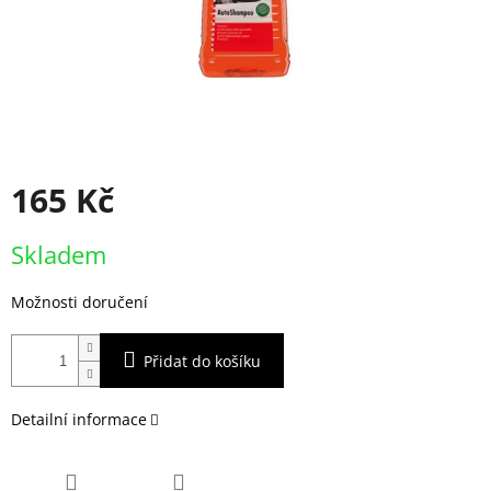
165 Kč
Měrná
Skladem
cena:
Možnosti doručení
Přidat do košíku
Detailní informace