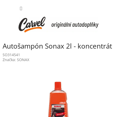
Přejít
NÁKUP
na
obsah
KOŠÍK
Autošampón Sonax 2l - koncentrát
SO314541
Značka:
SONAX