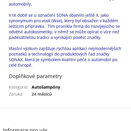
automobily.
V té době se u označení SONA objevilo ještě X, jako
synonymum pro vosk (Wax), který byl obsažen v každém
leštícím přípravku. Tím pronikla firma do rozvíjejícího se
odvětví autokosmetiky, v němž se může opírat o více než
padesátiletou tradici a vynikající pověst značky.
Vlastní výzkum zajišťuje rychlou aplikaci nejmodernějších
poznatků a technologií do produktových řad značky
SONAX, která je symbolem kvalitní péče o automobil po
celé Evropě.
Doplňkové parametry
Kategorie
:
Autošampóny
Záruka
:
24 měsíců
Z
á
p
a
Informace pro vás